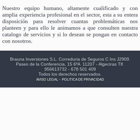
Nuestro equipo humano, altamente cualificado y con
amplia experiencia profesional en el sector, esta a su entera
disposición para resolver cuantas problemáticas nos
planteen y para ello le animamos a que consulten nuestra
catalogo de servicios y si lo desean se pongan en contacto
con nosotros.
Brauna Inversiones S.L. Correduria de Seguros C Ins J2909.
Paseo de la Conferencia, 15 6ºA 11207 - Algeciras Tlf.
956613732 - 678 501 409
Todos los derechos reservados.
-
AVISO LEGAL
POLITICA DE PRIVACIDAD